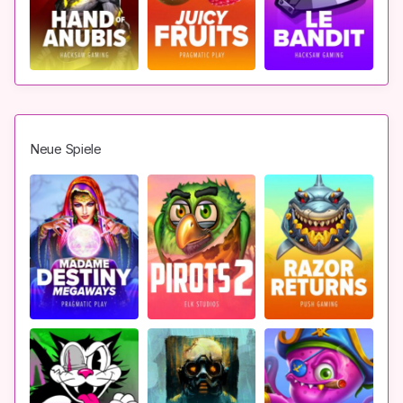
Neue Spiele