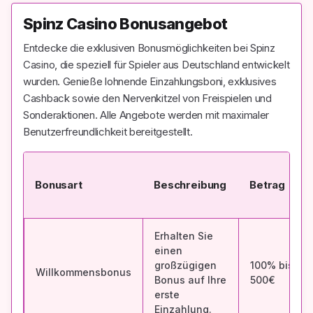
Spinz Casino Bonusangebot
Entdecke die exklusiven Bonusmöglichkeiten bei Spinz
Casino, die speziell für Spieler aus Deutschland entwickelt
wurden. Genieße lohnende Einzahlungsboni, exklusives
Cashback sowie den Nervenkitzel von Freispielen und
Sonderaktionen. Alle Angebote werden mit maximaler
Benutzerfreundlichkeit bereitgestellt.
Bonusart
Beschreibung
Betrag
Erhalten Sie
einen
großzügigen
100% bis zu
Willkommensbonus
Bonus auf Ihre
500€
erste
Einzahlung.