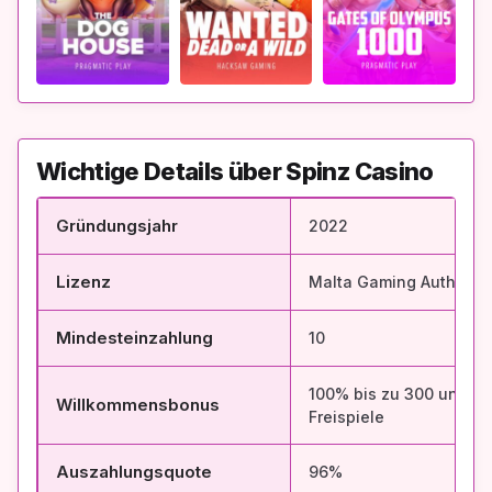
Wichtige Details über Spinz Casino
Gründungsjahr
2022
Lizenz
Malta Gaming Authority
Mindesteinzahlung
10
100% bis zu 300 und 50
Willkommensbonus
Freispiele
Auszahlungsquote
96%