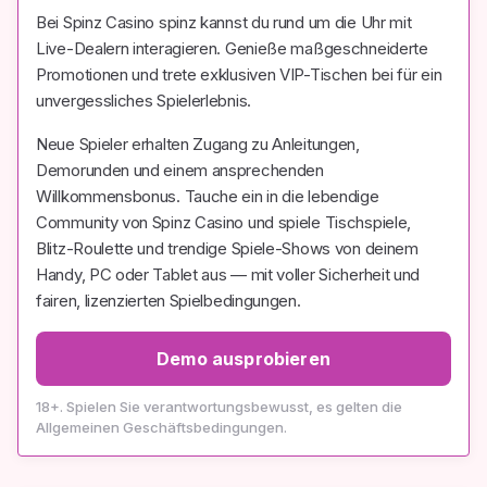
Bei Spinz Casino spinz kannst du rund um die Uhr mit
Live-Dealern interagieren. Genieße maßgeschneiderte
Promotionen und trete exklusiven VIP-Tischen bei für ein
unvergessliches Spielerlebnis.
Neue Spieler erhalten Zugang zu Anleitungen,
Demorunden und einem ansprechenden
Willkommensbonus. Tauche ein in die lebendige
Community von Spinz Casino und spiele Tischspiele,
Blitz-Roulette und trendige Spiele-Shows von deinem
Handy, PC oder Tablet aus — mit voller Sicherheit und
fairen, lizenzierten Spielbedingungen.
Demo ausprobieren
18+. Spielen Sie verantwortungsbewusst, es gelten die
Allgemeinen Geschäftsbedingungen.