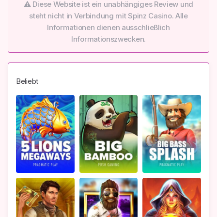
⚠ Diese Website ist ein unabhängiges Review und
steht nicht in Verbindung mit Spinz Casino. Alle
Informationen dienen ausschließlich
Informationszwecken.
Beliebt