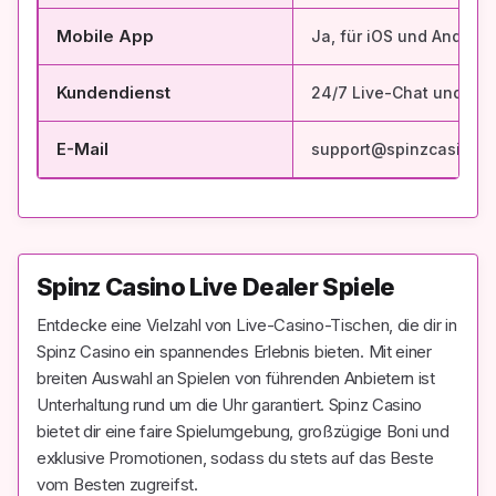
Mobile App
Ja, für iOS und Android
Kundendienst
24/7 Live-Chat und E-M
E-Mail
support@spinzcasino.
Spinz Casino Live Dealer Spiele
Entdecke eine Vielzahl von Live-Casino-Tischen, die dir in
Spinz Casino ein spannendes Erlebnis bieten. Mit einer
breiten Auswahl an Spielen von führenden Anbietern ist
Unterhaltung rund um die Uhr garantiert. Spinz Casino
bietet dir eine faire Spielumgebung, großzügige Boni und
exklusive Promotionen, sodass du stets auf das Beste
vom Besten zugreifst.